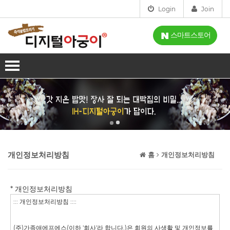
Login
Join
스마트스토어
회사소개
인사말
사업분야
인증
제품소개
오시는길
IH-디지털아궁이
설치점
개인정보처리방침
홈
개인정보처리방침
스마트아궁이
고객센터
* 개인정보처리방침
가스아궁이
공지사항
시연신청
홈아궁이
FAQ
시연신청