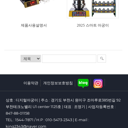
부자재
보도자료
보도영상
제품사용설명서
2025 스마트 아궁이
이용약관
개인정보보호방침
상호 : 디지털아궁이 | 주소 : 경기도 부천시 원미구 조마루로385번길 92
부천테크노밸리 U1 center 1125호 | 대표 : 조영기 | 사업자등록번호 :
847-88-01158
TEL : 1544-7871 / H.P : 010-5473-2343 | E-mail :
king2343@naver.com