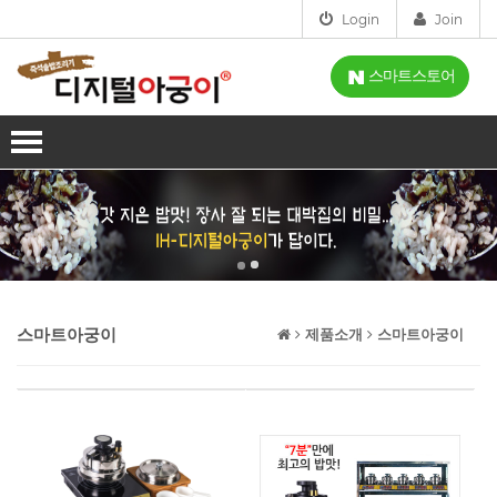
Login
Join
스마트스토어
회사소개
인사말
사업분야
인증
제품소개
오시는길
IH-디지털아궁이
설치점
스마트아궁이
제품소개
스마트아궁이
스마트아궁이
고객센터
가스아궁이
공지사항
시연신청
홈아궁이
FAQ
시연신청