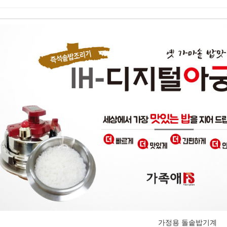
가정용 돌솥밥기계