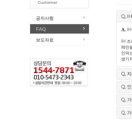
Customer
Q, 
공지사항
FAQ
, 
보도자료
IH 
체만을
인덕션
생기지
Q, 
Q,
Q,
Q,