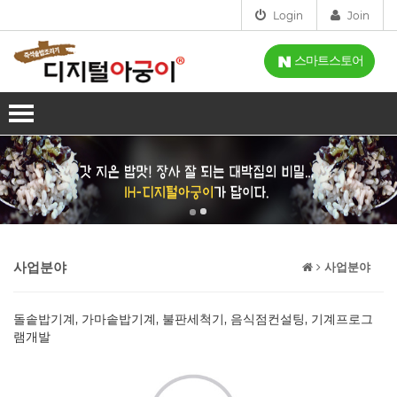
Login
Join
스마트스토어
회사소개
인사말
사업분야
인증
제품소개
오시는길
IH-디지털아궁이
설치점
사업분야
사업분야
스마트아궁이
고객센터
돌솥밥기계, 가마솥밥기계, 불판세척기, 음식점컨설팅, 기계프로그
가스아궁이
램개발
공지사항
시연신청
홈아궁이
FAQ
시연신청