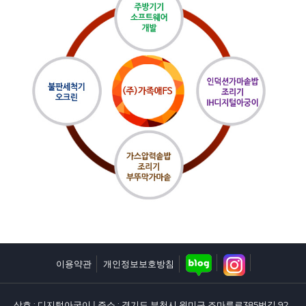
부자재
보도자료
보도영상
이용약관
개인정보보호방침
상호 : 디지털아궁이 | 주소 : 경기도 부천시 원미구 조마루로385번길 92