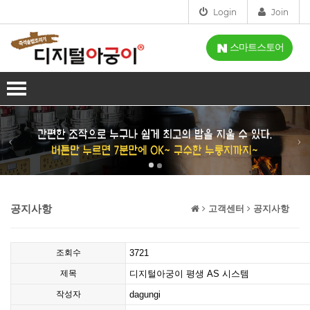
Login
Join
스마트스토어
회사소개
인사말
사업분야
인증
제품소개
오시는길
IH-디지털아궁이
설치점
공지사항
고객센터
공지사항
스마트아궁이
고객센터
조회수
3721
가스아궁이
공지사항
시연신청
제목
디지털아궁이 평생 AS 시스템
홈아궁이
FAQ
시연신청
작성자
dagungi