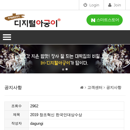
Login
Join
스마트스토어
회사소개
인사말
사업분야
인증
제품소개
오시는길
IH-디지털아궁이
설치점
공지사항
고객센터
공지사항
스마트아궁이
고객센터
조회수
2962
가스아궁이
공지사항
시연신청
제목
2019 창조혁신 한국인대상수상
홈아궁이
FAQ
시연신청
작성자
dagungi