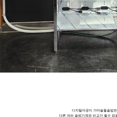
디지털아궁이 가마솥돌솥밥은
다른 여러 솥밥기계와 비교가 될수 없